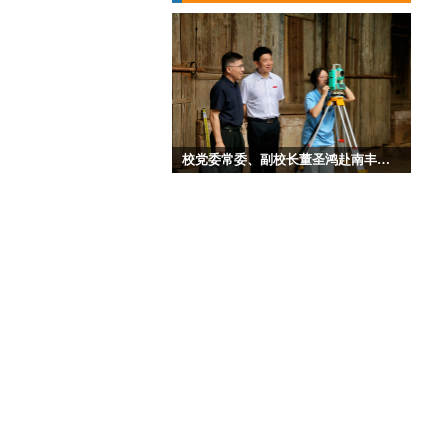
校党委常委、副校长董圣鸿赴南丰看望慰问 城市建设学院暑期“三下乡”社会实践队