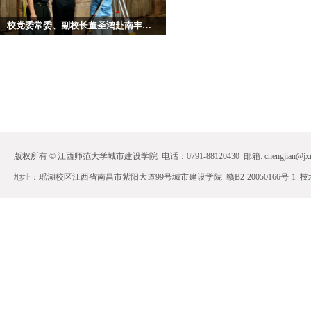
校党委常委、副校长董圣鸿赴南丰看望慰问 城市建设学院暑期“三下乡”社会实践队
版权所有 © 江西师范大学城市建设学院 电话：0791-88120430 邮箱: chengjian@jxnu.
地址：瑶湖校区江西省南昌市紫阳大道99号城市建设学院 赣B2-20050166号-1 