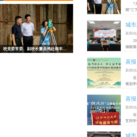
7
期“三
城市
新闻动
2
储能项
校党委常委、副校长董圣鸿赴南丰看望慰问 城市建设学院暑期“三下乡”社会实践队
喜报
新闻动
近
规划学
喜报
新闻动
在
芝同学
城市